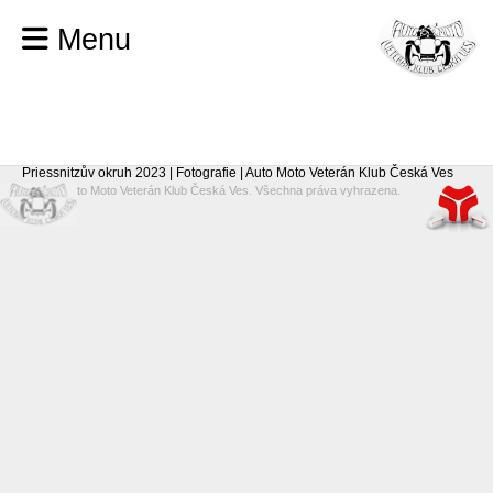
Menu
Priessnitzův okruh 2023 | Fotografie | Auto Moto Veterán Klub Česká Ves
© 2026 Auto Moto Veterán Klub Česká Ves. Všechna práva vyhrazena.