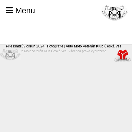
Menu
Priessnitzův okruh 2024 | Fotografie | Auto Moto Veterán Klub Česká Ves
© 2026 Auto Moto Veterán Klub Česká Ves. Všechna práva vyhrazena.