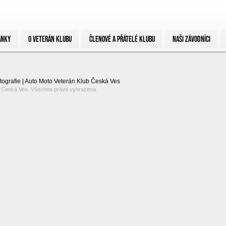
ÁNKY
O VETERÁN KLUBU
ČLENOVÉ A PŘÁTELÉ KLUBU
NAŠI ZÁVODNÍCI
tografie | Auto Moto Veterán Klub Česká Ves
b Česká Ves. Všechna práva vyhrazena.