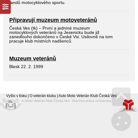
fandů motocyklového sportu.
Připravují muzeum motoveteránů
Česká Ves (tk) – První a jedniné muzeum
motocyklových veteránů na Jesenicku bude již
zanedlouho dokončeno v České Vsi. Usilovně na tom
pracuje klub místních nadšenců.
Muzeum veteránů
Blesk 22. 2. 1999
Vyšlo v tisku | O veterán klubu | Auto Moto Veterán Klub Česká Ves
© 2026 Auto Moto Veterán Klub Česká Ves. Všechna práva vyhrazena.
Go 
Mana